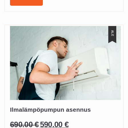
ALE
Ilmalämpöpumpun asennus
690.00
€
590.00
€
Alkuperäinen
Nykyinen