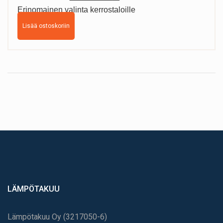
Erinomainen valinta kerrostaloille
hinta
hinta
Lisää ostoskoriin
oli:
on:
690.00 €.
590.00 €.
LÄMPÖTAKUU
Lämpötakuu Oy (3217050-6)