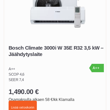
Bosch Climate 3000i W 35E R32 3,5 kW –
Jäähdytyslaite
A++
A++
SCOP 4,6
SEER 7,4
1,490.00
€
Osamaksulla alkaen 58 €/kk Klarnalla
Lisää ostoskoriin