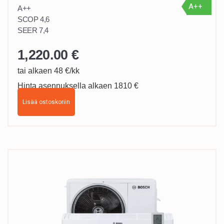
A++
A++
SCOP 4,6
SEER 7,4
1,220.00
€
tai alkaen 48 €/kk
Hinta asennuksella alkaen 1810 €
Lisää ostoskoriin