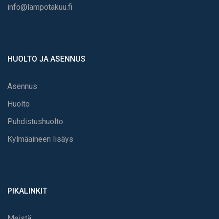
info@lampotakuu.fi
HUOLTO JA ASENNUS
Asennus
Huolto
Puhdistushuolto
Kylmäaineen lisäys
PIKALINKIT
Meistä