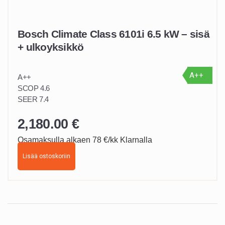
Bosch Climate Class 6101i 6.5 kW – sisä
+ ulkoyksikkö
A++
A++
SCOP 4.6
SEER 7.4
2,180.00
€
Osamaksulla alkaen 78 €/kk Klarnalla
Lisää ostoskoriin