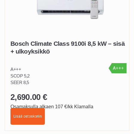
Bosch Climate Class 9100i 8,5 kW – sisä
+ ulkoyksikkö
A+++
A+++
SCOP 5,2
SEER 8,5
2,690.00
€
Osamaksulla alkaen 107 €/kk Klarnalla
Lisää ostoskoriin