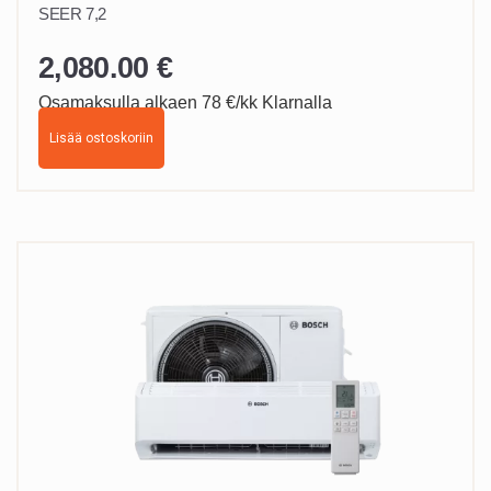
SEER 7,2
2,080.00
€
Osamaksulla alkaen 78 €/kk Klarnalla
Lisää ostoskoriin