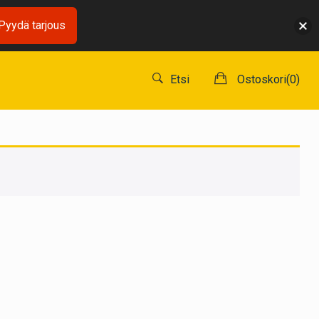
Pyydä tarjous
Etsi
Ostoskori(
0
)