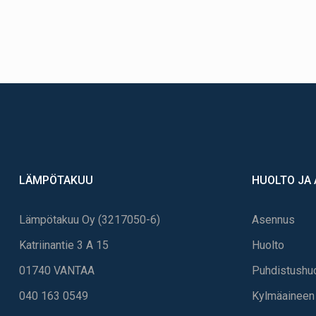
LÄMPÖTAKUU
HUOLTO JA
Lämpötakuu Oy (3217050-6)
Asennus
Katriinantie 3 A 15
Huolto
01740 VANTAA
Puhdistushu
040 163 0549
Kylmäaineen 