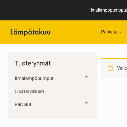
Ilmalämpöpumppuje
Palvelut
Ilmalämpöpumpun k
Tuoteryhmät
Valit
Ilmalämpöpumput
Lisätarvikkeet
Palvelut