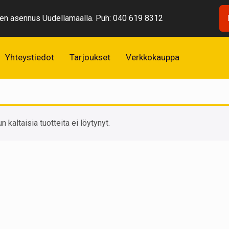
n asennus Uudellamaalla. Puh: 040 619 8312
Yhteystiedot
Tarjoukset
Verkkokauppa
ylmäaineen lisäys
un kaltaisia tuotteita ei löytynyt.