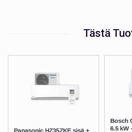
Tästä Tuo
Bosch C
6.5 kW 
Panasonic HZ35ZKE sisä +