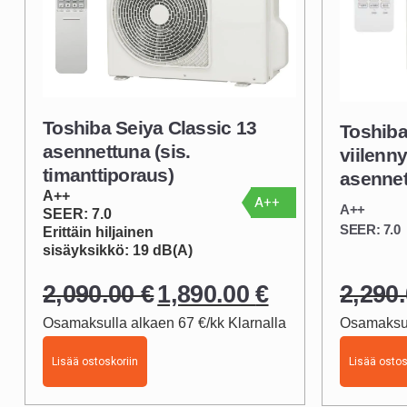
Toshiba Seiya Classic 13
Toshiba
asennettuna (sis.
viilen
timanttiporaus)
asenne
A++
A++
A++
SEER: 7.0
SEER: 7.0
Erittäin hiljainen
sisäyksikkö:
19 dB(A)
2,090.00
€
1,890.00
€
2,290
Alkuperäinen
Nykyinen
Osamaksulla alkaen 67 €/kk Klarnalla
Osamaksul
hinta
hinta
oli:
on:
Lisää ostoskoriin
Lisää ostos
2,090.00 €.
1,890.00 €.