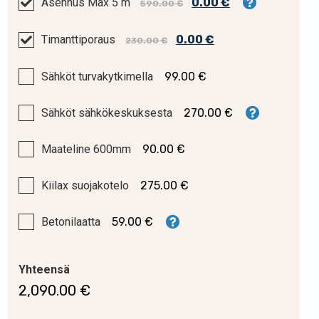
0.00 €
Asennus Max 5 m
590.00 €
2,290.00 €.
2,090.00 €.
0.00 €
Timanttiporaus
230.00 €
Sähköt turvakytkimella
99.00 €
Sähköt sähkökeskuksesta
270.00 €
Maateline 600mm
90.00 €
Kiilax suojakotelo
275.00 €
Betonilaatta
59.00 €
Yhteensä
2,090.00
€