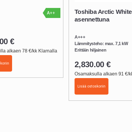
Toshiba Arctic White
A++
asennettuna
A+++
.00
€
Lämmitysteho: max. 7,1 kW
Erittäin hiljainen
la alkaen 78 €/kk Klarnalla
2,830.00
€
koriin
Osamaksulla alkaen 91 €/kk
Lisää ostoskoriin