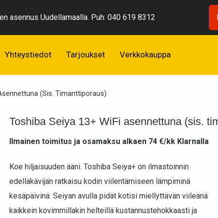
n asennus Uudellamaalla. Puh: 040 619 8312
Yhteystiedot
Tarjoukset
Verkkokauppa
ylmäaineen lisäys
Asennettuna (sis. Timanttiporaus)
Toshiba Seiya 13+ WiFi asennettuna (sis. ti
Ilmainen toimitus ja osamaksu alkaen 74 €/kk Klarnalla
Koe hiljaisuuden ääni. Toshiba Seiya+ on ilmastoinnin
edelläkävijän ratkaisu kodin viilentämiseen lämpiminä
kesäpäivinä. Seiyan avulla pidät kotisi miellyttävän viileänä
kaikkein kovimmillakin helteillä kustannustehokkaasti ja