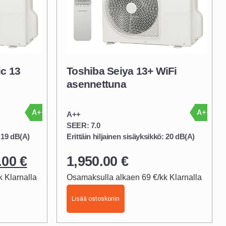
ic 13
Toshiba Seiya 13+ WiFi
asennettuna
A++
A++
A++
SEER: 7.0
:
19 dB(A)
Erittäin hiljainen sisäyksikkö:
20 dB(A)
.00
€
1,950.00
€
nen
Nykyinen
 Klarnalla
Osamaksulla alkaen 69 €/kk Klarnalla
hinta
on:
Lisää ostoskoriin
.
1,790.00 €.