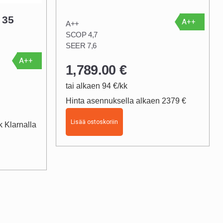
 35
A++
A++
SCOP 4,7
SEER 7,6
A++
1,789.00
€
tai alkaen 94 €/kk
Hinta asennuksella alkaen 2379 €
Lisää ostoskoriin
 Klarnalla