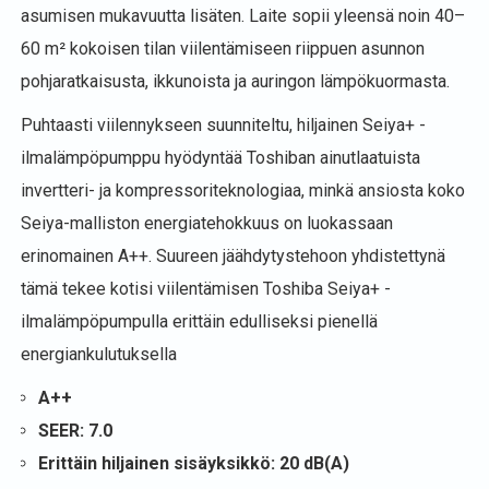
asumisen mukavuutta lisäten. Laite sopii yleensä noin 40–
60 m² kokoisen tilan viilentämiseen riippuen asunnon
pohjaratkaisusta, ikkunoista ja auringon lämpökuormasta.
Puhtaasti viilennykseen suunniteltu, hiljainen Seiya+ -
ilmalämpöpumppu hyödyntää Toshiban ainutlaatuista
invertteri- ja kompressoriteknologiaa, minkä ansiosta koko
Seiya-malliston energiatehokkuus on luokassaan
erinomainen A++. Suureen jäähdytystehoon yhdistettynä
tämä tekee kotisi viilentämisen Toshiba Seiya+ -
ilmalämpöpumpulla erittäin edulliseksi pienellä
energiankulutuksella
A++
SEER: 7.0
Erittäin hiljainen sisäyksikkö:
20 dB(A)