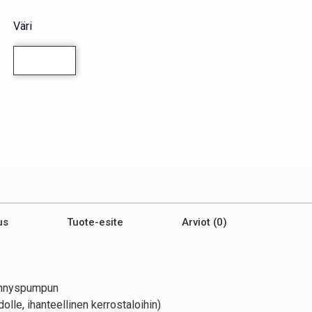
Väri
us
Tuote-esite
Arviot (0)
lennyspumpun
le, ihanteellinen kerrostaloihin)