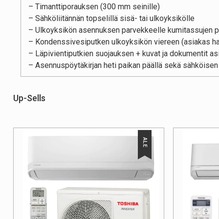
– Timanttiporauksen (300 mm seinille)
– Sähköliitännän topselillä sisä- tai ulkoyksikölle
– Ulkoyksikön asennuksen parvekkeelle kumitassujen p
– Kondenssivesiputken ulkoyksikön viereen (asiakas ha
– Läpivientiputkien suojauksen + kuvat ja dokumentit as
– Asennuspöytäkirjan heti paikan päällä sekä sähköisen 
Up-Sells
ALE