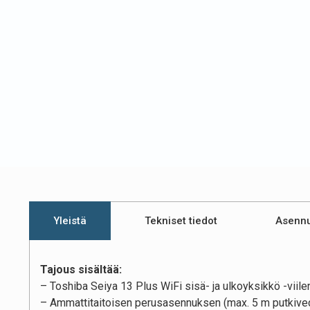
Yleistä
Tekniset tiedot
Asenn
Tajous sisältää:
– Toshiba Seiya 13 Plus WiFi sisä- ja ulkoyksikkö -vii
– Ammattitaitoisen perusasennuksen (max. 5 m putkivedol