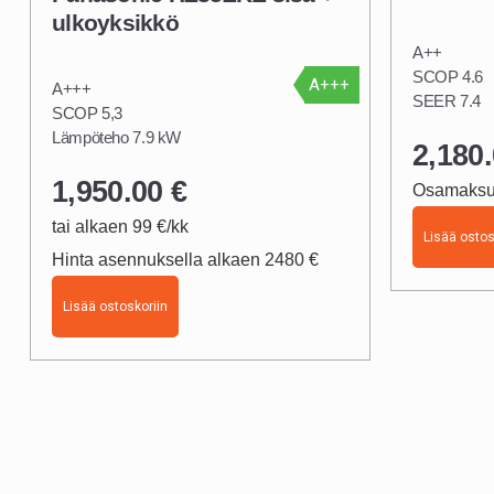
ulkoyksikkö
A++
SCOP 4.6
A+++
A+++
SEER 7.4
SCOP 5,3
Lämpöteho
7.9 kW
2,180
1,950.00
€
Osamaksul
tai alkaen 99 €/kk
Lisää ostos
Hinta asennuksella alkaen 2480 €
Lisää ostoskoriin