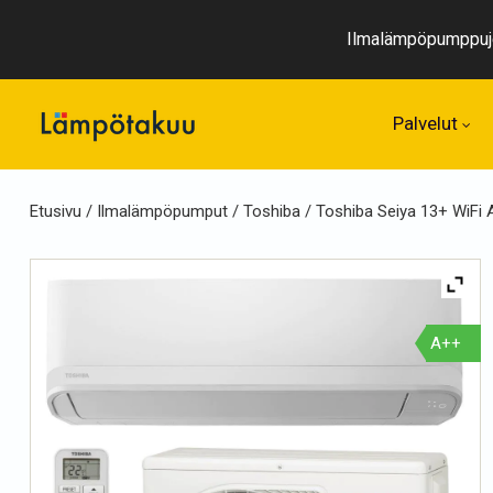
Ilmalämpöpumppuje
Palvelut
Ilmalämpöpumpun k
Etusivu
/
Ilmalämpöpumput
/
Toshiba
/ Toshiba Seiya 13+ WiFi 
A++