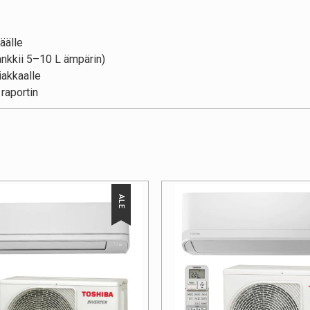
äälle
nkkii 5–10 L ämpärin)
iakkaalle
raportin
ALE