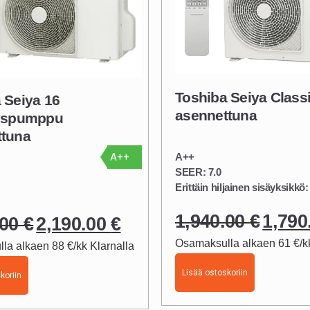
Toshiba Seiya Class
 Seiya 16
asennettuna
nyspumppu
ttuna
A++
A++
SEER: 7.0
Erittäin hiljainen sisäyksikkö
1,940.00
€
1,790
Alkuperäi
.00
€
2,190.00
€
Alkuperäinen
Nykyinen
Osamaksulla alkaen 61 €/kk
hinta
la alkaen 88 €/kk Klarnalla
hinta
hinta
oli:
oli:
on:
Lisää ostoskoriin
koriin
1,940.00 €
2,290.00 €.
2,190.00 €.