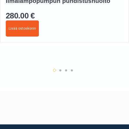
Ilmalämpöpumpun puhdistushuolto
280.00
€
Lisää ostoskoriin