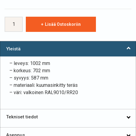
Lämpöpumpun
Lisää Ostoskoriin
suojakotelo
Kiilax
Yleistä
parvekemalli
– leveys: 1002 mm
RAL9010
– korkeus: 702 mm
määrä
– syvyys: 587 mm
– materiaali: kuumasinkitty teräs
– väri: valkoinen RAL9010/RR20
Tekniset tiedot
Asennus