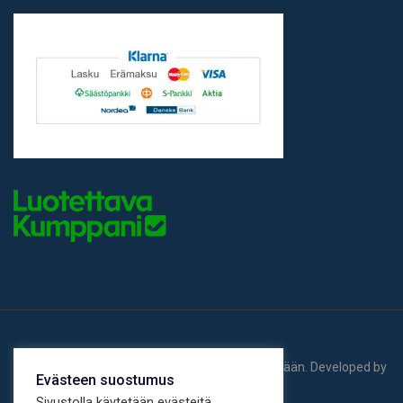
© 2026 Lämpötakuu Oy. Kaikki oikeudet pidätetään.
Developed by
Evästeen suostumus
Mediafin Oy.
Sivustolla käytetään evästeitä