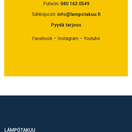
Puhelin:
040 163 0549
Sähköposti:
info@lampotakuu.fi
Pyydä tarjous
Facebook
–
Instagram
–
Youtube
LÄMPÖTAKUU